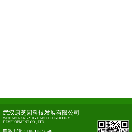
哪种标本运输袋适合长途运输？
10-23
哪种标本运输袋适合长途运输？长途运
2024
输标本需要考虑到多种因素，包括保护
标本的完整性和安全性，因此...
行业动态
医用外科口罩的生产、使...
07-12
医用外科口罩是一种常见的医疗器械，
2023
用于防止病原体在外科手术过程中飞溅
和呼吸道传播，保护医护人员...
行业动态
医疗翻盖垃圾桶生产注意...
07-03
医疗翻盖垃圾桶是一种用于医疗场所的
2023
垃圾收集设备，其特点是具有翻盖，能
够有效避免垃圾散发出来的异...
行业动态
武汉康芝园科技发展有限公司
WUHAN KANGZHIYUAN TECHNOLOGY
DEVELOPMENT CO., LTD
联系电话：18801877598