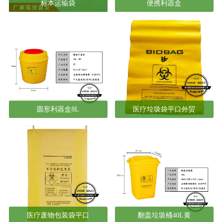
标本运输袋
便携利器盒
圆形利器盒8L
医疗垃圾袋平口外贸
医疗废物包装袋平口
翻盖垃圾桶40L黄