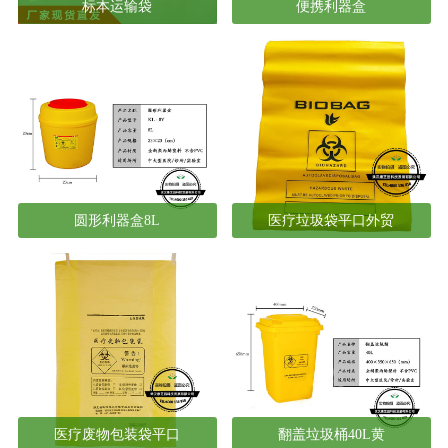
标本运输袋
便携利器盒
圆形利器盒8L
医疗垃圾袋平口外贸
医疗废物包装袋平口
翻盖垃圾桶40L黄