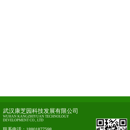
哪种标本运输袋适合长途运输？
10-23
哪种标本运输袋适合长途运输？长途运
2024
输标本需要考虑到多种因素，包括保护
标本的完整性和安全性，因此...
行业动态
医用外科口罩的生产、使...
07-12
医用外科口罩是一种常见的医疗器械，
2023
用于防止病原体在外科手术过程中飞溅
和呼吸道传播，保护医护人员...
行业动态
医疗翻盖垃圾桶生产注意...
07-03
医疗翻盖垃圾桶是一种用于医疗场所的
2023
垃圾收集设备，其特点是具有翻盖，能
够有效避免垃圾散发出来的异...
行业动态
武汉康芝园科技发展有限公司
WUHAN KANGZHIYUAN TECHNOLOGY
DEVELOPMENT CO., LTD
联系电话：18801877598